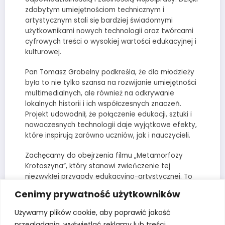
zdobytym umiejętnościom technicznym i
artystycznym stali się bardziej świadomymi
użytkownikami nowych technologii oraz twórcami
cyfrowych treści o wysokiej wartości edukacyjnej i
kulturowej.
Pan Tomasz Grobelny podkreśla, że dla młodzieży
była to nie tylko szansa na rozwijanie umiejętności
multimedialnych, ale również na odkrywanie
lokalnych historii i ich współczesnych znaczeń.
Projekt udowodnił, że połączenie edukacji, sztuki i
nowoczesnych technologii daje wyjątkowe efekty,
które inspirują zarówno uczniów, jak i nauczycieli.
Zachęcamy do obejrzenia filmu „Metamorfozy
Krotoszyna”, który stanowi zwieńczenie tej
niezwykłej przygody edukacyjno-artystycznej. To
historia, która pokazuje, jak młodzi ludzie z pasją i
Cenimy prywatność użytkowników
wrażliwością potrafią opowiadać o swoim mieście,
łącząc tradycję z nowoczesnością.
Używamy plików cookie, aby poprawić jakość
przeglądania, wyświetlać reklamy lub treści