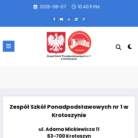
Przejdź
2026-08-07
10:40:11 PM
do
treści
Zespół Szkół Ponadpodstawowych nr 1 w
Krotoszynie
ul. Adama Mickiewicza 11
63-700 Krotoszyn