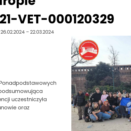
uropie
121-VET-000120329
 26.02.2024 – 22.03.2024
ół Ponadpodstawowych
ja podsumowująca
ncji uczestniczyła
ekunowie oraz