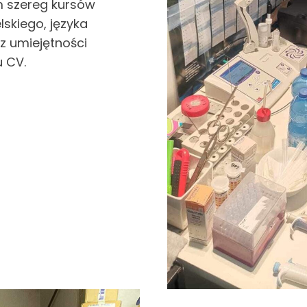
m szereg kursów
skiego, języka
az umiejętności
u CV.