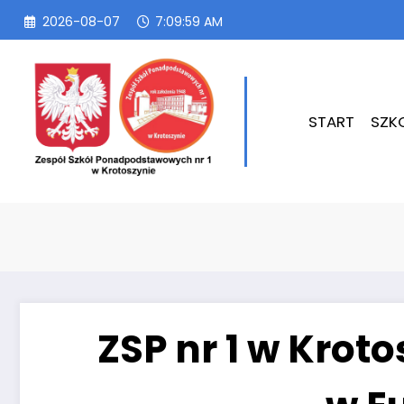
Przejdź
2026-08-07
7:10:00 AM
do
treści
START
SZK
ZSP nr 1 w Krot