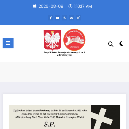
Przejdź
2026-08-09
1:10:17 AM
do
treści