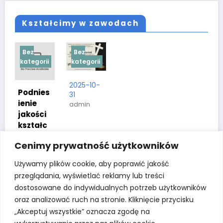
Kształcimy w zawodach
Bez
Bez
kategorii
kategorii
2025-10-
Podnies
31
ienie
admin
jakości
kształc
enia
Cenimy prywatność użytkowników
zawodo
wego w
Używamy plików cookie, aby poprawić jakość
powieci
przeglądania, wyświetlać reklamy lub treści
e
dostosowane do indywidualnych potrzeb użytkowników
krotosz
oraz analizować ruch na stronie. Kliknięcie przycisku
yńskim
„Akceptuj wszystkie” oznacza zgodę na
2026-