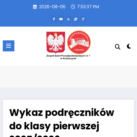
Przejdź
2026-08-06
7:53:38 PM
do
treści
Wykaz podręczników
do klasy pierwszej