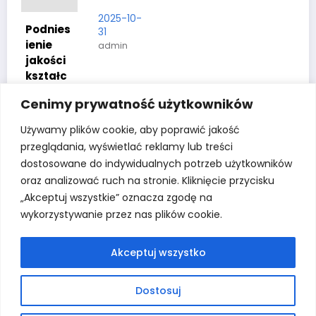
2025-10-
Podnies
31
ienie
admin
jakości
kształc
enia
Cenimy prywatność użytkowników
zawodo
wego w
Używamy plików cookie, aby poprawić jakość
powieci
przeglądania, wyświetlać reklamy lub treści
e
dostosowane do indywidualnych potrzeb użytkowników
krotosz
oraz analizować ruch na stronie. Kliknięcie przycisku
yńskim
„Akceptuj wszystkie” oznacza zgodę na
2026-
wykorzystywanie przez nas plików cookie.
06-22
admin
Akceptuj wszystko
Dostosuj
SZKOŁA
KONTAKT
BIP
DAWNA STRONA
RODO